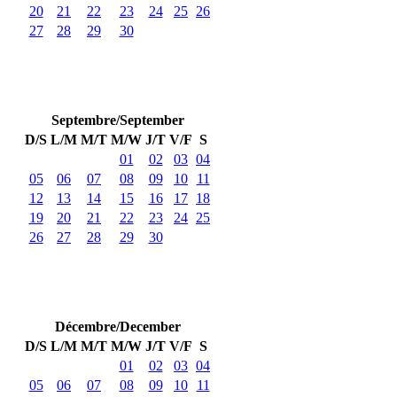
20
21
22
23
24
25
26
27
28
29
30
Septembre/September
D/S
L/M
M/T
M/W
J/T
V/F
S
01
02
03
04
05
06
07
08
09
10
11
12
13
14
15
16
17
18
19
20
21
22
23
24
25
26
27
28
29
30
Décembre/December
D/S
L/M
M/T
M/W
J/T
V/F
S
01
02
03
04
05
06
07
08
09
10
11