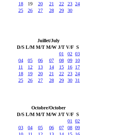
18
19
20
21
22
23
24
25
26
27
28
29
30
Juillet/July
D/S
L/M
M/T
M/W
J/T
V/F
S
01
02
03
04
05
06
07
08
09
10
11
12
13
14
15
16
17
18
19
20
21
22
23
24
25
26
27
28
29
30
31
Octobre/October
D/S
L/M
M/T
M/W
J/T
V/F
S
01
02
03
04
05
06
07
08
09
10
11
12
13
14
15
16