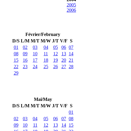
2005
2006
Février/February
D/S
L/M
M/T
M/W
J/T
V/F
S
01
02
03
04
05
06
07
08
09
10
11
12
13
14
15
16
17
18
19
20
21
22
23
24
25
26
27
28
29
Mai/May
D/S
L/M
M/T
M/W
J/T
V/F
S
01
02
03
04
05
06
07
08
09
10
11
12
13
14
15