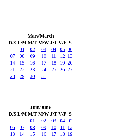
Mars/March
D/S
L/M
M/T
M/W
J/T
V/F
S
01
02
03
04
05
06
07
08
09
10
11
12
13
14
15
16
17
18
19
20
21
22
23
24
25
26
27
28
29
30
31
Juin/June
D/S
L/M
M/T
M/W
J/T
V/F
S
01
02
03
04
05
06
07
08
09
10
11
12
13
14
15
16
17
18
19