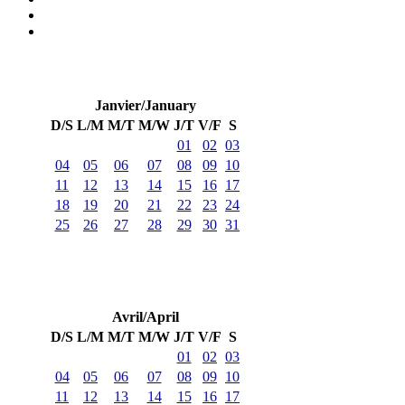
Janvier/January
D/S
L/M
M/T
M/W
J/T
V/F
S
01
02
03
04
05
06
07
08
09
10
11
12
13
14
15
16
17
18
19
20
21
22
23
24
25
26
27
28
29
30
31
Avril/April
D/S
L/M
M/T
M/W
J/T
V/F
S
01
02
03
04
05
06
07
08
09
10
11
12
13
14
15
16
17